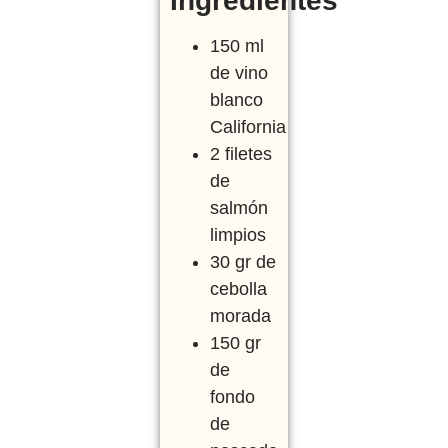
Ingredientes
150 ml
de vino
blanco
California
2 filetes
de
salmón
limpios
30 gr de
cebolla
morada
150 gr
de
fondo
de