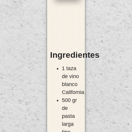
Ingredientes
1 taza
de vino
blanco
California
500 gr
de
pasta
larga