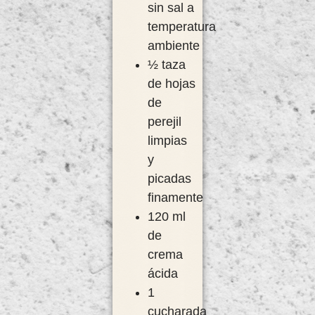
sin sal a
temperatura
ambiente
½ taza
de hojas
de
perejil
limpias
y
picadas
finamente
120 ml
de
crema
ácida
1
cucharada